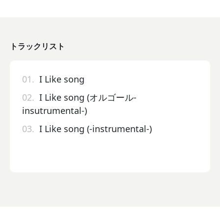
トラックリスト
01.
I Like song
02.
I Like song (オルゴール-
insutrumental-)
03.
I Like song (-instrumental-)