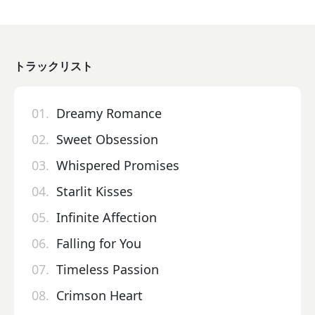
トラックリスト
01.
Dreamy Romance
02.
Sweet Obsession
03.
Whispered Promises
04.
Starlit Kisses
05.
Infinite Affection
06.
Falling for You
07.
Timeless Passion
08.
Crimson Heart