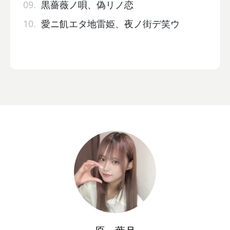
09.
黒薔薇ノ唄、偽リノ恋
10.
愛ニ飢エタ地雷姫、夜ノ街デ笑ウ