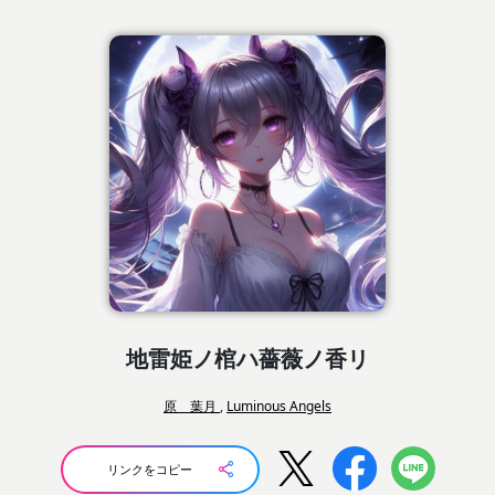
地雷姫ノ棺ハ薔薇ノ香リ
原 葉月
,
Luminous Angels
リンクをコピー