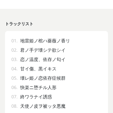
トラックリスト
01.
地雷姫ノ棺ハ薔薇ノ香リ
02.
君ノ手デ壊シテ欲シイ
03.
恋ノ温度、依存ノ匂イ
04.
甘イ傷、黒イキス
05.
壊レ姫ノ恋依存症候群
06.
快楽ニ堕チル人形
07.
終ワラナイ誘惑
08.
天使ノ皮ヲ被ッタ悪魔