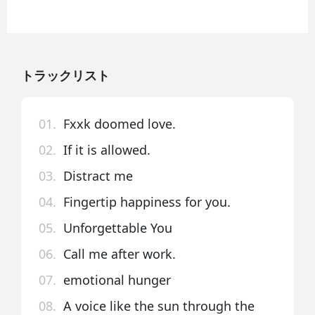
トラックリスト
01.
Fxxk doomed love.
02.
If it is allowed.
03.
Distract me
04.
Fingertip happiness for you.
05.
Unforgettable You
06.
Call me after work.
07.
emotional hunger
08.
A voice like the sun through the