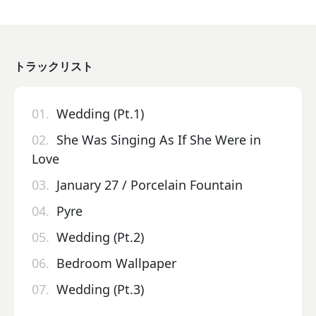
トラックリスト
01.
Wedding (Pt.1)
02.
She Was Singing As If She Were in
Love
03.
January 27 / Porcelain Fountain
04.
Pyre
05.
Wedding (Pt.2)
06.
Bedroom Wallpaper
07.
Wedding (Pt.3)