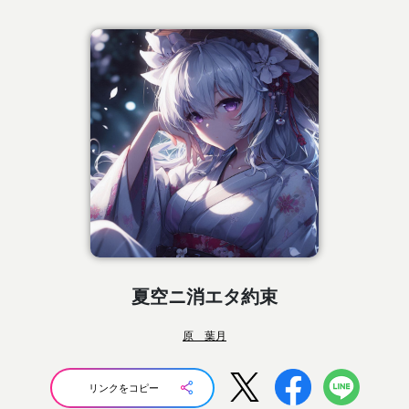
夏空ニ消エタ約束
原 葉月
リンクをコピー