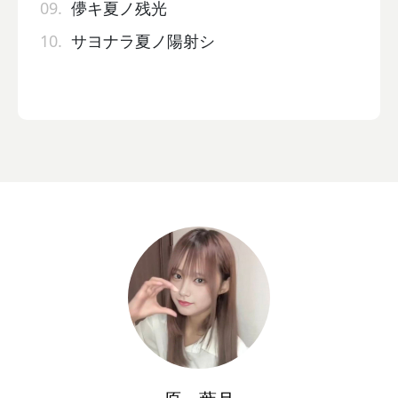
09.
儚キ夏ノ残光
10.
サヨナラ夏ノ陽射シ