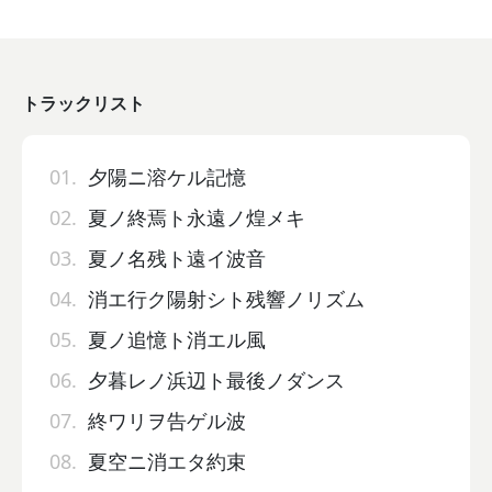
トラックリスト
01.
夕陽ニ溶ケル記憶
02.
夏ノ終焉ト永遠ノ煌メキ
03.
夏ノ名残ト遠イ波音
04.
消エ行ク陽射シト残響ノリズム
05.
夏ノ追憶ト消エル風
06.
夕暮レノ浜辺ト最後ノダンス
07.
終ワリヲ告ゲル波
08.
夏空ニ消エタ約束