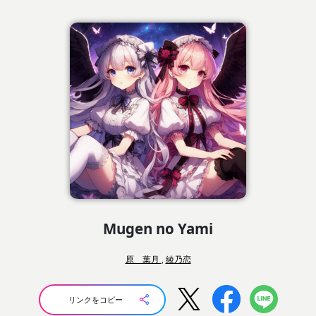
Mugen no Yami
原 葉月
,
綾乃恋
リンクをコピー