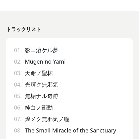
トラックリスト
01.
影ニ溶ケル夢
02.
Mugen no Yami
03.
天命ノ聖杯
04.
光輝ク無邪気
05.
無垢ナル奇跡
06.
純白ノ衝動
07.
煌メク無邪気ノ瞳
08.
The Small Miracle of the Sanctuary