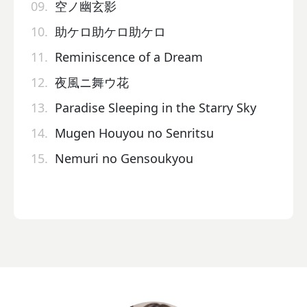
09.
空ノ幽玄影
10.
助ケロ助ケロ助ケロ
11.
Reminiscence of a Dream
12.
夜風ニ舞ウ花
13.
Paradise Sleeping in the Starry Sky
14.
Mugen Houyou no Senritsu
15.
Nemuri no Gensoukyou