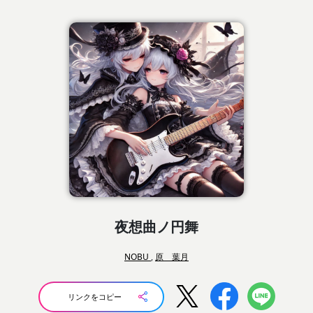
夜想曲ノ円舞
NOBU
,
原 葉月
リンクをコピー