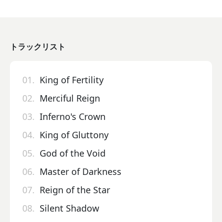
トラックリスト
01.
King of Fertility
02.
Merciful Reign
03.
Inferno's Crown
04.
King of Gluttony
05.
God of the Void
06.
Master of Darkness
07.
Reign of the Star
08.
Silent Shadow