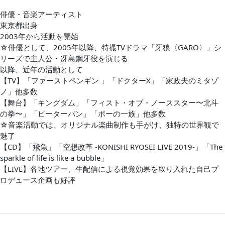
俳優・音楽アーティスト
東京都出身
2003年から活動を開始
☆俳優として、2005年以降、特撮TVドラマ「牙狼〈GARO〉」シ
リーズで主人公・冴島鋼牙役を演じる
以降、近年の活動として
【TV】「ファーストペンギン 」「ドクターX」「家政夫のミタゾ
ノ」他多数
【舞台】「キングダム」「フィスト・オブ・ノーススター〜北斗
の拳〜」「ピーターパン」「ポーの一族」他多数
☆音楽活動では、オリジナル楽曲制作も手がけ、独特の世界観で
魅了
【CD】「飛魚」「空想改革 -KONISHI RYOSEI LIVE 2019-」「The
sparkle of life is like a bubble」
【LIVE】各地ツアー、生配信による視覚効果を取り入れた自己プ
ロデュース企画も好評