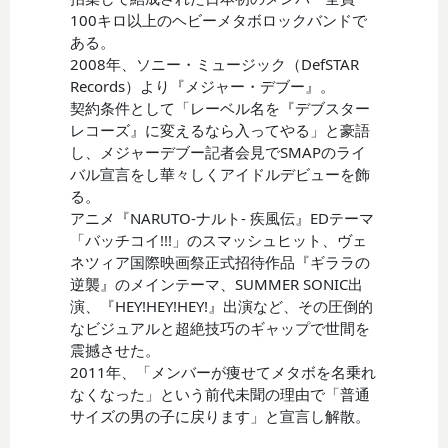
100キロ以上のヘビーメタボロックバンドで
ある。
2008年、ソニー・ミュージック（DefSTAR
Records）より『メジャー・デブー』。
契約条件として「レーベル名を『デブスター
レコーズ』に変えるなら入ってやる」と豪語
し、メジャーデブー記者会見でSMAPのライ
バル宣言をし華々しくアイドルデビューを飾
る。
アニメ『NARUTO-ナルト- 疾風伝』EDテーマ
「バッチコイ!!!」のスマッシュヒット、ヴェ
ネツィア国際映画祭正式招待作品『ギララの
逆襲』のメインテーマ、SUMMER SONIC出
演、『HEY!HEY!HEY!』出演など、その圧倒的
なビジュアルと超絶技巧のギャップで世間を
震撼させた。
2011年、「メンバーが痩せてメタボを名乗れ
なくなった」という前代未聞の理由で「普通
サイズの男の子に戻ります」と宣言し解散。