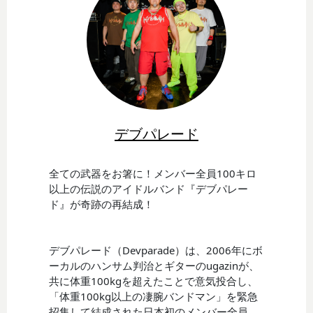
デブパレード
全ての武器をお箸に！メンバー全員100キロ
以上の伝説のアイドルバンド『デブパレー
ド』が奇跡の再結成！
デブパレード（Devparade）は、2006年にボ
ーカルのハンサム判治とギターのugazinが、
共に体重100kgを超えたことで意気投合し、
「体重100kg以上の凄腕バンドマン」を緊急
招集して結成された日本初のメンバー全員