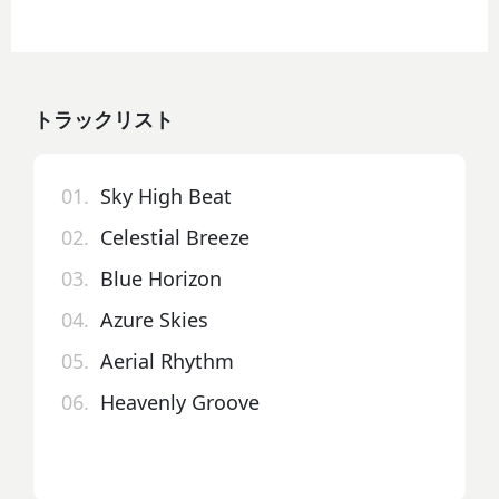
トラックリスト
01.
Sky High Beat
02.
Celestial Breeze
03.
Blue Horizon
04.
Azure Skies
05.
Aerial Rhythm
06.
Heavenly Groove