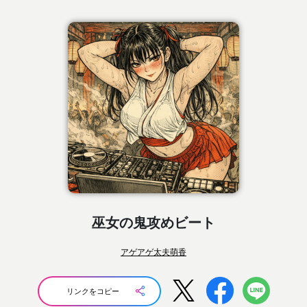
巫女の鬼攻めビート
アゲアゲ太夫萌香
リンクをコピー