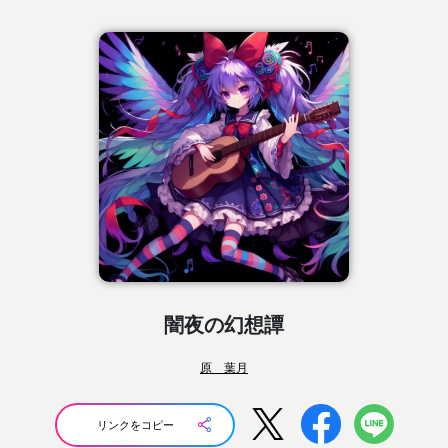
闇夜の幻想譚
原 葉月
リンクをコピー