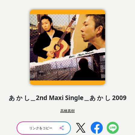
あ か し＿2nd Maxi Single＿あ か し 2009
高橋真樹
リンクをコピー