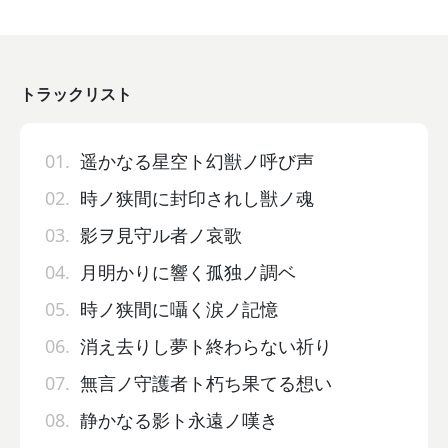
トラックリスト
01.
遥かなる星空ト幻獣ノ呼び声
02.
時ノ狭間に封印されし獣ノ魂
03.
影ヲ見守ル者ノ哀歌
04.
月明かりに響く孤独ノ調ベ
05.
時ノ狭間に囁く涙ノ記憶
06.
消え去りし夢ト終わらない祈り
07.
無言ノ守護者ト朽ち果てる想い
08.
静かなる影ト永遠ノ嘆き