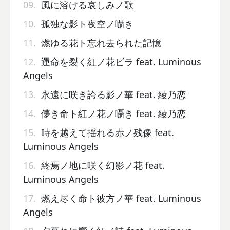
09.
風に溶ける哀しみノ歌
10.
孤独な影ト夜空ノ囁き
11.
燃ゆる花ト忘れ去られた記憶
12.
運命を裂く紅ノ花ビラ feat. Luminous
Angels
13.
永遠に咲き誇る影ノ華 feat. 綾乃恋
14.
儚き命ト紅ノ花ノ囁き feat. 綾乃恋
15.
時を越えて揺れる赤ノ残像 feat.
Luminous Angels
16.
終焉ノ地に咲く幻影ノ花 feat.
Luminous Angels
17.
燃え尽く命ト彼方ノ華 feat. Luminous
Angels