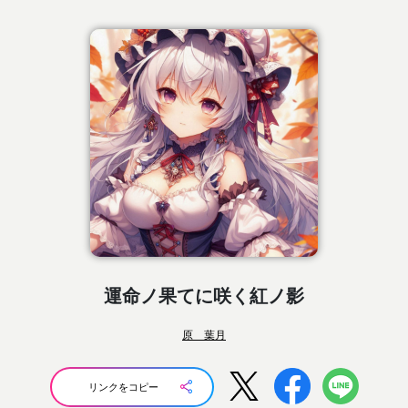
運命ノ果てに咲く紅ノ影
原 葉月
リンクをコピー