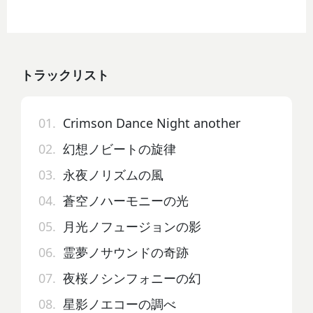
トラックリスト
01.
Crimson Dance Night another
02.
幻想ノビートの旋律
03.
永夜ノリズムの風
04.
蒼空ノハーモニーの光
05.
月光ノフュージョンの影
06.
霊夢ノサウンドの奇跡
07.
夜桜ノシンフォニーの幻
08.
星影ノエコーの調べ