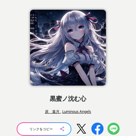
黒蜜ノ沈む心
原 葉月
,
Luminous Angels
リンクをコピー