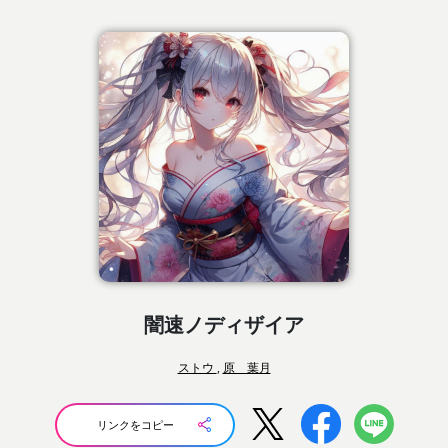
闇速ノディザイア
ストウ
,
原 葉月
リンクをコピー