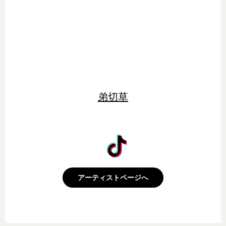
弟切草
アーティストページへ