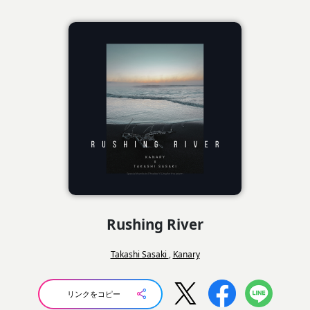
Rushing River
Takashi Sasaki
,
Kanary
リンクをコピー