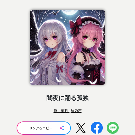
闇夜に踊る孤独
原 葉月
,
綾乃恋
リンクをコピー