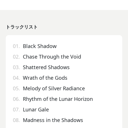
トラックリスト
01.
Black Shadow
02.
Chase Through the Void
03.
Shattered Shadows
04.
Wrath of the Gods
05.
Melody of Silver Radiance
06.
Rhythm of the Lunar Horizo​​n
07.
Lunar Gale
08.
Madness in the Shadows