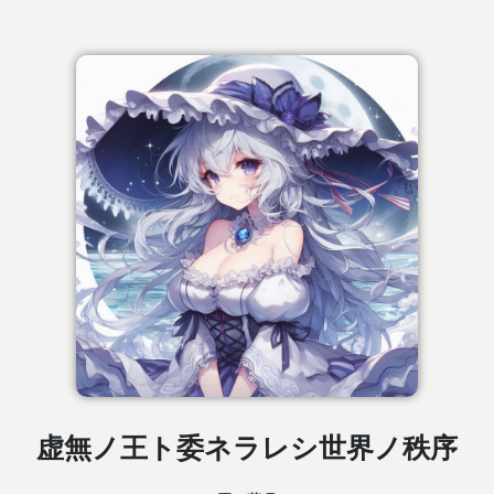
虚無ノ王ト委ネラレシ世界ノ秩序