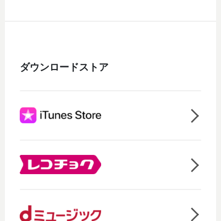
ダウンロードストア