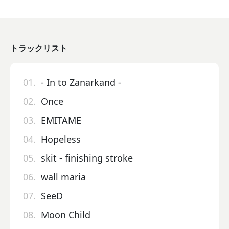
トラックリスト
01.
- In to Zanarkand -
02.
Once
03.
EMITAME
04.
Hopeless
05.
skit - finishing stroke
06.
wall maria
07.
SeeD
08.
Moon Child