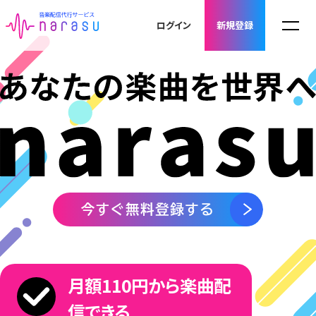
4
ログイン
新規登録
5
6
7
「ArtistSpike」は、「narasu」を利用するアーティ
月額110円から楽曲配
ストがより充実した音楽活動を 行えるようにする
ための、追加費用不要のサポートサービスです。
信できる