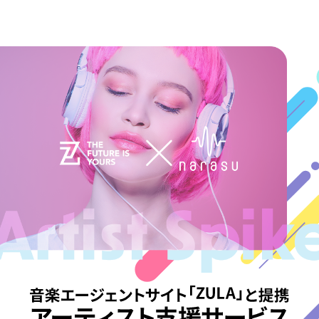
7
8
9
0