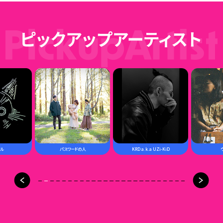
8
9
パスワードの人
KRD a.k.a UZi-KiD
ウワノソラ