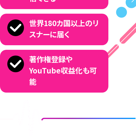
8
デジタルプロモーションやアーティストブランディ
ングにおいて大きな実績を残 しているZULAチー
ムと連携、強力で包括的なサポートを提供しま
9
世界180カ国以上のリ
す。
スナーに届く
※「ArtistSpike」は、キュレーターの判断によりサポートの
内容を設定させていただきます。
0
著作権登録や
「ArtistSpike」が提供するサポート
YouTube収益化も可
・楽曲のプレイリストインなどを後押しするサブ
能
ミット機能の利用
1
・デジタルプロモーションのサポート
・版権管理のサポート
・カバー動画の収益化サポート