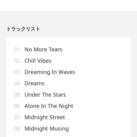
トラックリスト
01.
No More Tears
02.
Chill Vibes
03.
Dreaming In Waves
04.
Dreams
05.
Under The Stars
06.
Alone In The Night
07.
Midnight Street
08.
Midnight Musing