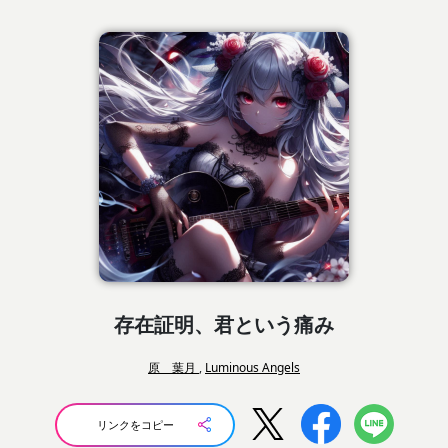
存在証明、君という痛み
原 葉月
,
Luminous Angels
リンクをコピー