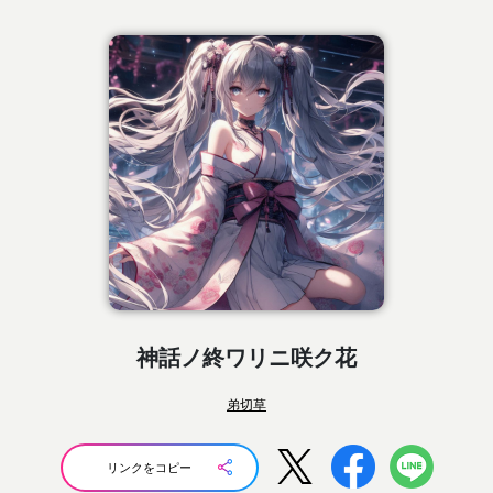
神話ノ終ワリニ咲ク花
弟切草
リンクをコピー