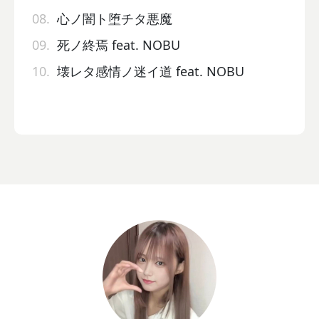
08.
心ノ闇ト堕チタ悪魔
09.
死ノ終焉 feat. NOBU
10.
壊レタ感情ノ迷イ道 feat. NOBU