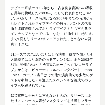
デビュー直後の2002年から、古き良き音楽への吸収
と昇華に挑戦した2003年、そして代表作となる3rd
アルバムリリース時期となる2004年までの時期から
セレクトされたライブテイクの数々。バンドの代表
曲もほぼ網羅されておりライブベストとも言えるラ
インナップとなっている。なお、12曲中11曲がこれ
まで1度もリリース/オンエアされたことのない未発
表テイクだ。
3ピースでの気合いほとばしる演奏、鍵盤を加えた4
人編成ではより深みのあるアレンジに。また2003年
3月に開催された 「“今宵&みゅーじっく”レコ発ライ
ブ」からは、ビューティフルハミングバード、moo-
Chies、カーブ（当日はその他の演奏曲でも多数のゲ
ストが参加した）を迎えたスペシャルな編成でのラ
イブも収録されている。
録音状態は十分とは言えないものの、リリースにあ
たりメンバーの大森がマスタリングを担当しブラッ