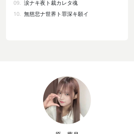
09.
涙ナキ夜ト裁カレタ魂
10.
無慈悲ナ世界ト罪深キ願イ