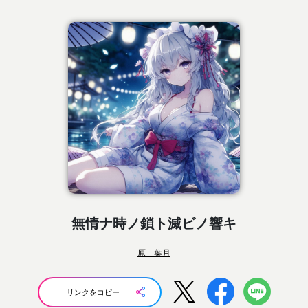
無情ナ時ノ鎖ト滅ビノ響キ
原 葉月
リンクをコピー