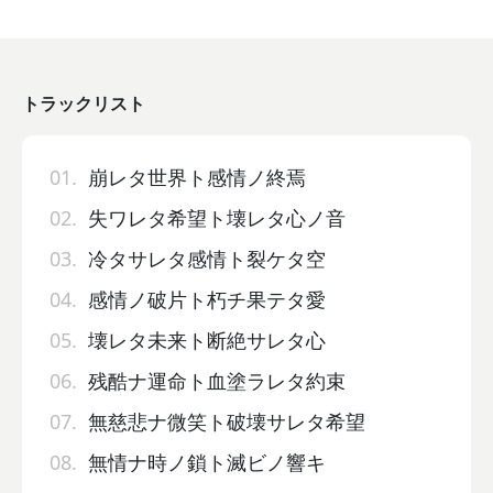
トラックリスト
01.
崩レタ世界ト感情ノ終焉
02.
失ワレタ希望ト壊レタ心ノ音
03.
冷タサレタ感情ト裂ケタ空
04.
感情ノ破片ト朽チ果テタ愛
05.
壊レタ未来ト断絶サレタ心
06.
残酷ナ運命ト血塗ラレタ約束
07.
無慈悲ナ微笑ト破壊サレタ希望
08.
無情ナ時ノ鎖ト滅ビノ響キ